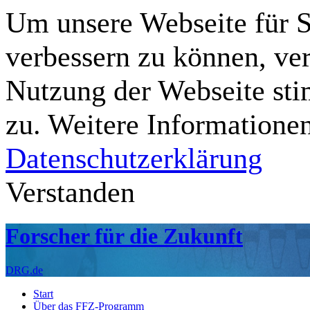
Um unsere Webseite für Si
verbessern zu können, ve
Nutzung der Webseite st
zu. Weitere Informationen
Datenschutzerklärung
Verstanden
Forscher für die Zukunft
DRG.de
Start
Über das FFZ-Programm